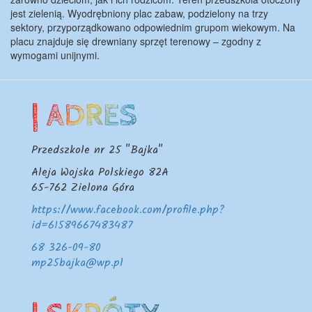
jest zielenią. Wyodrębniony plac zabaw, podzielony na trzy
sektory, przyporządkowano odpowiednim grupom wiekowym. Na
placu znajduje się drewniany sprzęt terenowy – zgodny z
wymogami unijnymi.
| ADRES
Przedszkole nr 25 "Bajka"
Aleja Wojska Polskiego 82A
65-762
Zielona Góra
https://www.facebook.com/profile.php?
id=61589667483487
68 326-09-80
mp25bajka@wp.pl