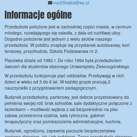
mp25bajka@wp.pl
Informacje ogólne
Przedszkole położone jest w zachodniej części miasta, w centrum
młodego, rozwijającego się osiedla, z dala od ruchliwej ulicy.
Dogodne położenie jest jednym z wielu atutów naszego
przedszkola. W pobliżu znajduje się przystanek autobusowy, kort
tenisowy, przychodnia, Szkoła Podstawowa nr 2.
Placówka działa od 1982 r. Do roku 1994 była przedszkolem
ćwiczeń dla studentów obecnego Uniwersytetu Zielonogórskiego.
W przedszkolu funkcjonuje pięć oddziałów. Przebywają w nich
dzieci w wieku od 3 do 6 lat. W każdej grupie pracują 2
nauczycielki z przygotowaniem pedagogicznym.
Budynek przedszkolny, parterowy, jest dobrze przystosowany do
pełnienia swojej roli: brak schodów, sale dydaktyczne połączone z
łazienkami – możliwość wyjścia z sal bezpośrednio na plac
zabaw, przestronna szatnia, sala rytmiczna, gabinet
terapeutyczny oraz pomieszczenia administracyjne, kuchnia.
Budynek, ogrodzony, zapewnia poczucie bezpieczeństwa
zarówno dzieciom, jak i ich rodzicom. Teren przedszkola otoczony