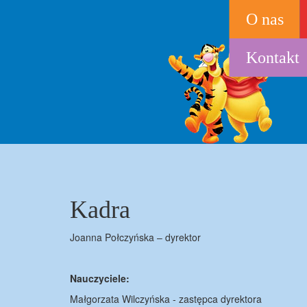
Przejdź
O nas
do
treści
Kontakt
Kadra
Joanna Połczyńska – dyrektor
Nauczyciele:
Małgorzata Wilczyńska - zastępca dyrektora