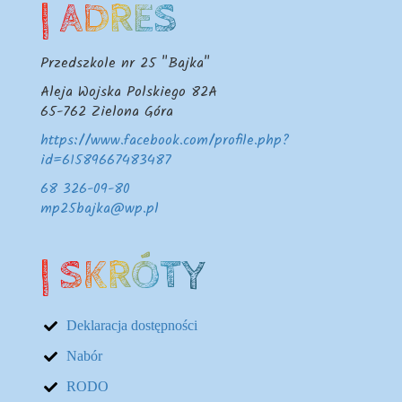
| ADRES
Przedszkole nr 25 "Bajka"
Aleja Wojska Polskiego 82A
65-762
Zielona Góra
https://www.facebook.com/profile.php?
id=61589667483487
68 326-09-80
mp25bajka@wp.pl
| SKRÓTY
Deklaracja dostępności
Nabór
RODO