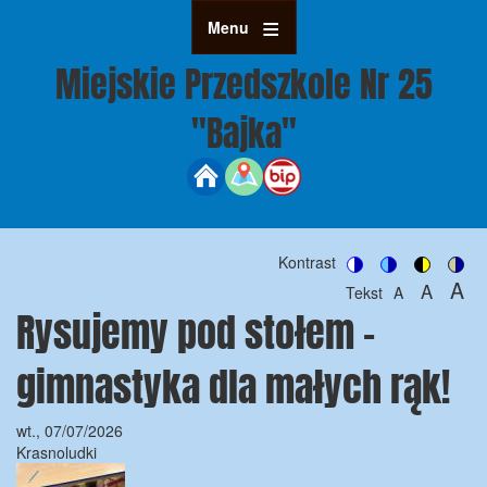
Przejdź
Menu
do
treści
Miejskie Przedszkole Nr 25
"Bajka"
Kontrast
Switch
Switch
Switch
Swit
A
A
Tekst
A
to
to
to
to
Rysujemy pod stołem -
Set
Set
Se
color
blue
high
soft
font
font
fon
theme
theme
visibility
the
size
size
gimnastyka dla małych rąk!
theme
siz
to
to
100%
to
125%
wt., 07/07/2026
15
Krasnoludki